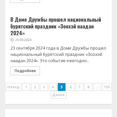
В Доме Дружбы прошел национальный
бурятский праздник «Зоохэй наадан
2024»
23.09.2024
23 сентября 2024 года в Доме Дружбы прошел
национальный бурятский праздник «Зоохэй
наадан 2024». Это событие ежегодно...
Подробнее
Навигация
Назад
1
2
3
4
5
6
7
8
…
135
по
Далее
записям