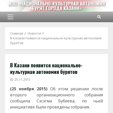
Перейти
МОО «НАЦИОНАЛЬНО-КУЛЬТУРНАЯ АВТОНОМИЯ
БУРЯТ ГОРОДА КАЗАНИ»
к
содержимому
Основное
меню
Главная
Новости
В Казани появится национально-культурная автономия
бурятов
В Казани появится национально-
культурная автономия бурятов
25.11.2015
(25 ноября 2015)
Об этом решении после
второго организационного собрания
сообщила Сэсэгма Бубеева, по чьей
инициативе были проведены собрания.